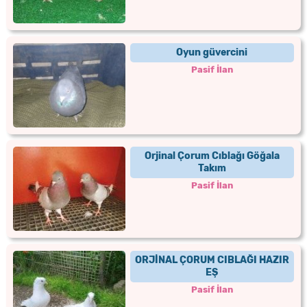
Oyun güvercini
Pasif İlan
Orjinal Çorum Cıblağı Göğala
Takım
Pasif İlan
ORJİNAL ÇORUM CIBLAĞI HAZIR
EŞ
Pasif İlan