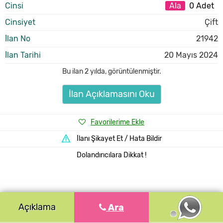
Cinsi
Ala
0 Adet
Cinsiyet
Çift
İlan No
21942
İlan Tarihi
20 Mayıs 2024
Bu ilan
2 yılda
,
görüntülenmiştir.
İlan Açıklamasını Oku
Favorilerime Ekle
İlanı Şikayet Et / Hata Bildir
Dolandırıcılara Dikkat !
Açıklama
Ara