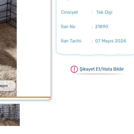
Cinsiyet
: Tek Dişi
İlan No
: 21890
İlan Tarihi
: 07 Mayıs 2024
layın
ştırmak için üzerine tıklayın
aştırmak için üzerine tıklayın
aştırmak için üzerine tıklayın