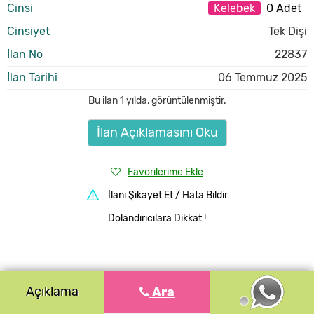
Cinsi
Kelebek
0 Adet
Cinsiyet
Tek Dişi
İlan No
22837
İlan Tarihi
06 Temmuz 2025
Bu ilan
1 yılda
,
görüntülenmiştir.
İlan Açıklamasını Oku
Favorilerime Ekle
İlanı Şikayet Et / Hata Bildir
Dolandırıcılara Dikkat !
Açıklama
Ara