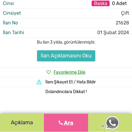
Cinsi
Baska
0 Adet
Cinsiyet
Çift
İlan No
21628
İlan Tarihi
01 Şubat 2024
Bu ilan
3 yılda
,
görüntülenmiştir.
İlan Açıklamasını Oku
Favorilerime Ekle
İlanı Şikayet Et / Hata Bildir
Dolandırıcılara Dikkat !
Açıklama
Ara