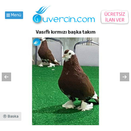
Menü
Vasıflı kırmızı başka takım
⦿ Baska