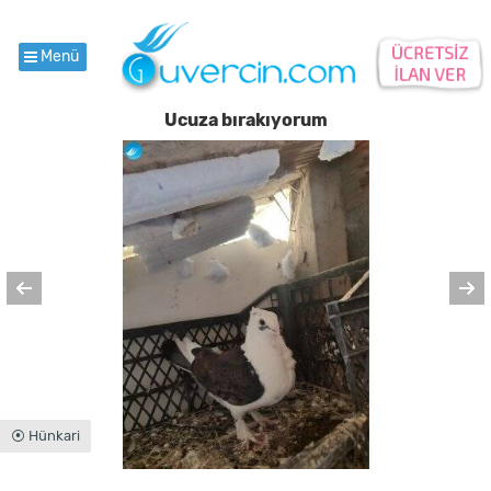
Menü
Ucuza bırakıyorum
⦿ Hünkari