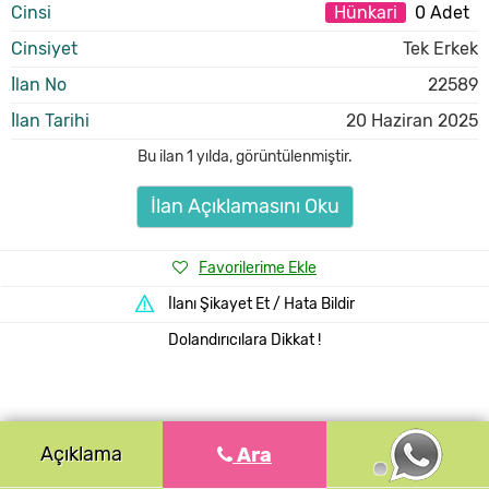
Cinsi
Hünkari
0 Adet
Cinsiyet
Tek Erkek
İlan No
22589
İlan Tarihi
20 Haziran 2025
Bu ilan
1 yılda
,
görüntülenmiştir.
İlan Açıklamasını Oku
Favorilerime Ekle
İlanı Şikayet Et / Hata Bildir
Dolandırıcılara Dikkat !
Açıklama
Ara