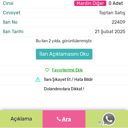
Cinsi
Mardin Diğer
0 Adet
Cinsiyet
Toptan Satış
İlan No
22409
İlan Tarihi
21 Şubat 2025
Bu ilan
2 yılda
,
görüntülenmiştir.
İlan Açıklamasını Oku
Favorilerime Ekle
İlanı Şikayet Et / Hata Bildir
Dolandırıcılara Dikkat !
Açıklama
Ara