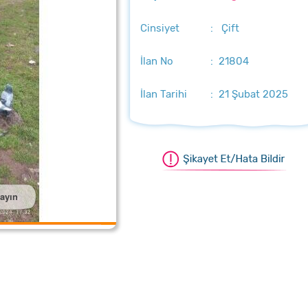
Cinsiyet
: Çift
İlan No
: 21804
İlan Tarihi
: 21 Şubat 2025
layın
aştırmak için üzerine tıklayın