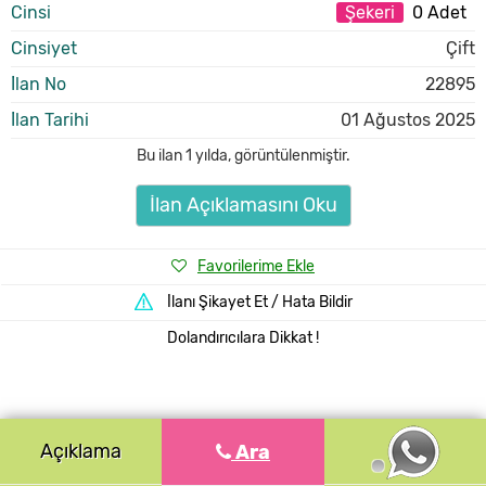
Cinsi
Şekeri
0 Adet
Cinsiyet
Çift
İlan No
22895
İlan Tarihi
01 Ağustos 2025
Bu ilan
1 yılda
,
görüntülenmiştir.
İlan Açıklamasını Oku
Favorilerime Ekle
İlanı Şikayet Et / Hata Bildir
Dolandırıcılara Dikkat !
Açıklama
Ara