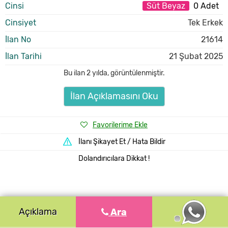
Cinsi
Süt Beyaz
0 Adet
Cinsiyet
Tek Erkek
İlan No
21614
İlan Tarihi
21 Şubat 2025
Bu ilan
2 yılda
,
görüntülenmiştir.
İlan Açıklamasını Oku
Favorilerime Ekle
İlanı Şikayet Et / Hata Bildir
Dolandırıcılara Dikkat !
Açıklama
Ara