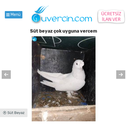
Menü
Süt beyaz çok uyguna vercem
⦿ Süt Beyaz