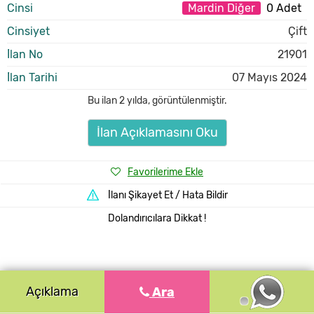
Cinsi
Mardin Diğer
0 Adet
Cinsiyet
Çift
İlan No
21901
İlan Tarihi
07 Mayıs 2024
Bu ilan
2 yılda
,
görüntülenmiştir.
İlan Açıklamasını Oku
Favorilerime Ekle
İlanı Şikayet Et / Hata Bildir
Dolandırıcılara Dikkat !
Açıklama
Ara