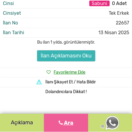
Cinsi
Sabuni
0 Adet
Cinsiyet
Tek Erkek
İlan No
22657
İlan Tarihi
13 Nisan 2025
Bu ilan
1 yılda
,
görüntülenmiştir.
İlan Açıklamasını Oku
Favorilerime Ekle
İlanı Şikayet Et / Hata Bildir
Dolandırıcılara Dikkat !
Açıklama
Ara