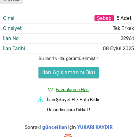
Cinsi
Şebap
5 Adet
Cinsiyet
Tek Erkek
İlan No
22961
İlan Tarihi
08 Eylül 2025
Bu ilan
1 yılda
,
görüntülenmiştir.
İlan Açıklamasını Oku
Favorilerime Ekle
İlanı Şikayet Et / Hata Bildir
Dolandırıcılara Dikkat !
Sonraki
güncel ilan
için
YUKARI KAYDIR