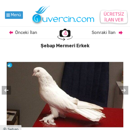
Menü
Önceki İlan
4
Sonraki İlan
Şebap Mermeri Erkek
⦿ Şebap