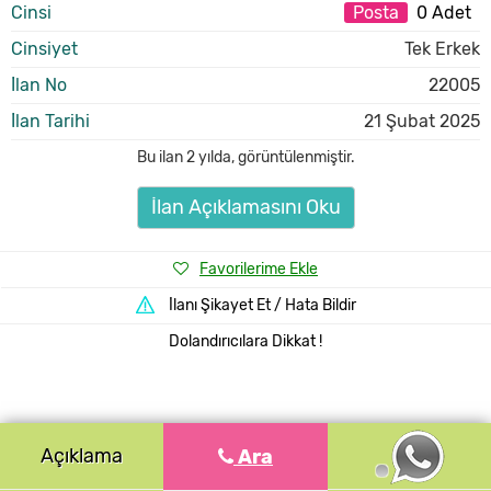
Cinsi
Posta
0 Adet
Cinsiyet
Tek Erkek
İlan No
22005
İlan Tarihi
21 Şubat 2025
Bu ilan
2 yılda
,
görüntülenmiştir.
İlan Açıklamasını Oku
Favorilerime Ekle
İlanı Şikayet Et / Hata Bildir
Dolandırıcılara Dikkat !
Açıklama
Ara