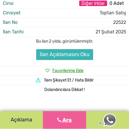
Cinsi
Diğer Irklar
0 Adet
Cinsiyet
Toptan Satış
İlan No
22522
İlan Tarihi
21 Şubat 2025
Bu ilan
2 yılda
,
görüntülenmiştir.
İlan Açıklamasını Oku
Favorilerime Ekle
İlanı Şikayet Et / Hata Bildir
Dolandırıcılara Dikkat !
Açıklama
Ara