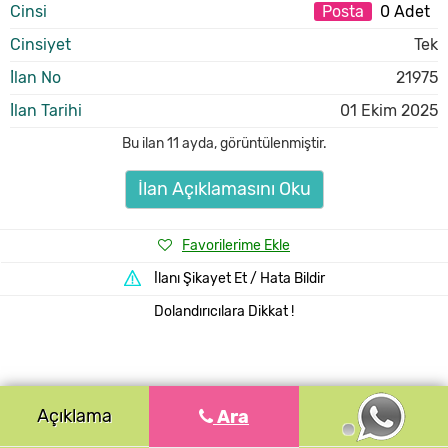
Cinsi
Posta
0 Adet
Cinsiyet
Tek
İlan No
21975
İlan Tarihi
01 Ekim 2025
Bu ilan
11 ayda
,
görüntülenmiştir.
İlan Açıklamasını Oku
Favorilerime Ekle
İlanı Şikayet Et / Hata Bildir
Dolandırıcılara Dikkat !
Açıklama
Ara