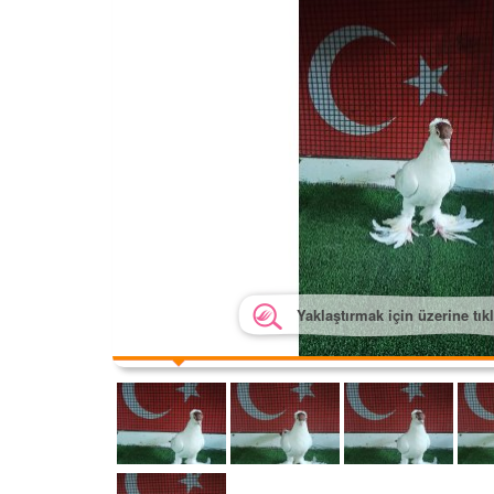
Yaklaştırmak için üzerine tık
Yakla
Yakla
Yakl
Yakl
Yak