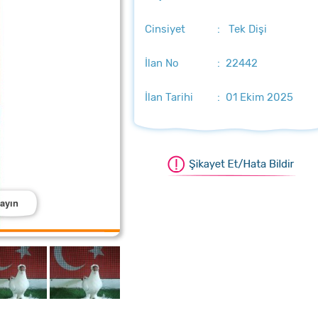
Cinsiyet
: Tek Dişi
İlan No
: 22442
İlan Tarihi
: 01 Ekim 2025
layın
ştırmak için üzerine tıklayın
ştırmak için üzerine tıklayın
aştırmak için üzerine tıklayın
aştırmak için üzerine tıklayın
laştırmak için üzerine tıklayın