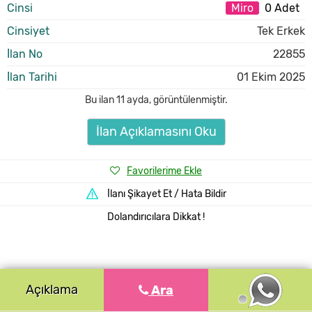
Cinsi
Miro
0 Adet
Cinsiyet
Tek Erkek
İlan No
22855
İlan Tarihi
01 Ekim 2025
Bu ilan
11 ayda
,
görüntülenmiştir.
İlan Açıklamasını Oku
Favorilerime Ekle
İlanı Şikayet Et / Hata Bildir
Dolandırıcılara Dikkat !
Açıklama
Ara