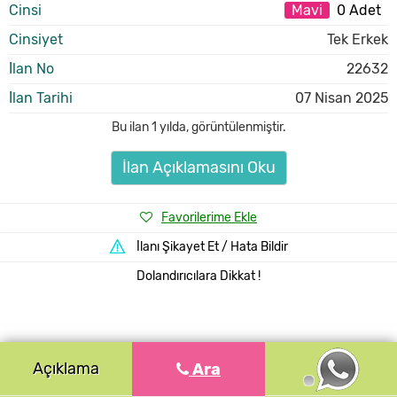
Cinsi
Mavi
0 Adet
Cinsiyet
Tek Erkek
İlan No
22632
İlan Tarihi
07 Nisan 2025
Bu ilan
1 yılda
,
görüntülenmiştir.
İlan Açıklamasını Oku
Favorilerime Ekle
İlanı Şikayet Et / Hata Bildir
Dolandırıcılara Dikkat !
Açıklama
Ara