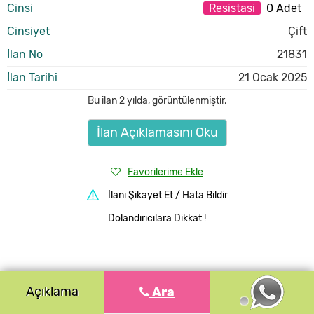
Cinsi
Resistasi
0 Adet
Cinsiyet
Çift
İlan No
21831
İlan Tarihi
21 Ocak 2025
Bu ilan
2 yılda
,
görüntülenmiştir.
İlan Açıklamasını Oku
Favorilerime Ekle
İlanı Şikayet Et / Hata Bildir
Dolandırıcılara Dikkat !
Açıklama
Ara