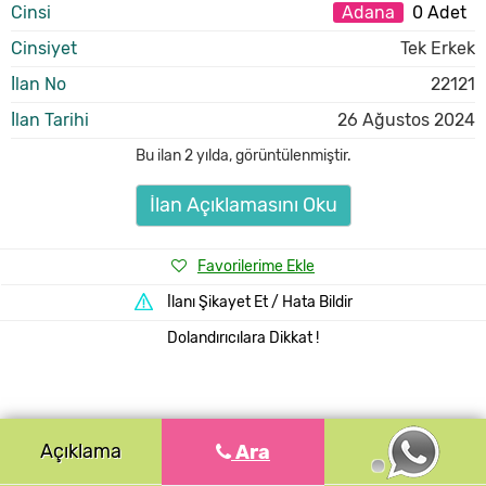
Cinsi
Adana
0 Adet
Cinsiyet
Tek Erkek
İlan No
22121
İlan Tarihi
26 Ağustos 2024
Bu ilan
2 yılda
,
görüntülenmiştir.
İlan Açıklamasını Oku
Favorilerime Ekle
İlanı Şikayet Et / Hata Bildir
Dolandırıcılara Dikkat !
Açıklama
Ara