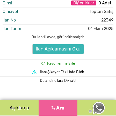
Cinsi
Diğer Irklar
0 Adet
Cinsiyet
Toptan Satış
İlan No
22349
İlan Tarihi
01 Ekim 2025
Bu ilan
11 ayda
,
görüntülenmiştir.
İlan Açıklamasını Oku
Favorilerime Ekle
İlanı Şikayet Et / Hata Bildir
Dolandırıcılara Dikkat !
Açıklama
Ara