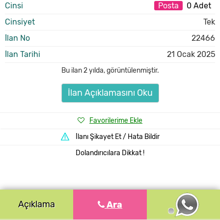
Cinsi
Posta
0 Adet
Cinsiyet
Tek
İlan No
22466
İlan Tarihi
21 Ocak 2025
Bu ilan
2 yılda
,
görüntülenmiştir.
İlan Açıklamasını Oku
Favorilerime Ekle
İlanı Şikayet Et / Hata Bildir
Dolandırıcılara Dikkat !
Açıklama
Ara