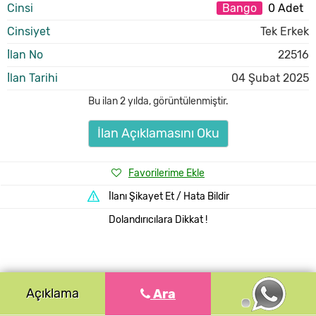
Cinsi
Bango
0 Adet
Cinsiyet
Tek Erkek
İlan No
22516
İlan Tarihi
04 Şubat 2025
Bu ilan
2 yılda
,
görüntülenmiştir.
İlan Açıklamasını Oku
Favorilerime Ekle
İlanı Şikayet Et / Hata Bildir
Dolandırıcılara Dikkat !
Açıklama
Ara