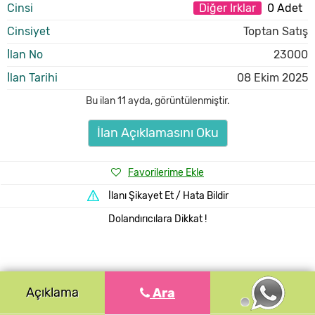
Cinsi
Diğer Irklar
0 Adet
Cinsiyet
Toptan Satış
İlan No
23000
İlan Tarihi
08 Ekim 2025
Bu ilan
11 ayda
,
görüntülenmiştir.
İlan Açıklamasını Oku
Favorilerime Ekle
İlanı Şikayet Et / Hata Bildir
Dolandırıcılara Dikkat !
Açıklama
Ara