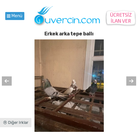
Menü
Erkek arka tepe ballı
⦿ Diğer Irklar