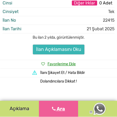
Cinsi
Diğer Irklar
0 Adet
Cinsiyet
Tek
İlan No
22415
İlan Tarihi
21 Şubat 2025
Bu ilan
2 yılda
,
görüntülenmiştir.
İlan Açıklamasını Oku
Favorilerime Ekle
İlanı Şikayet Et / Hata Bildir
Dolandırıcılara Dikkat !
Açıklama
Ara