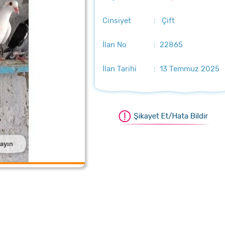
Cinsiyet
: Çift
İlan No
: 22865
İlan Tarihi
: 13 Temmuz 2025
layın
aştırmak için üzerine tıklayın