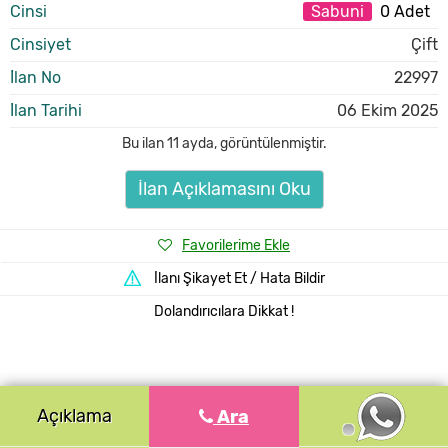
Cinsi
Sabuni
0 Adet
Cinsiyet
Çift
İlan No
22997
İlan Tarihi
06 Ekim 2025
Bu ilan
11 ayda
,
görüntülenmiştir.
İlan Açıklamasını Oku
Favorilerime Ekle
İlanı Şikayet Et / Hata Bildir
Dolandırıcılara Dikkat !
Açıklama
Ara