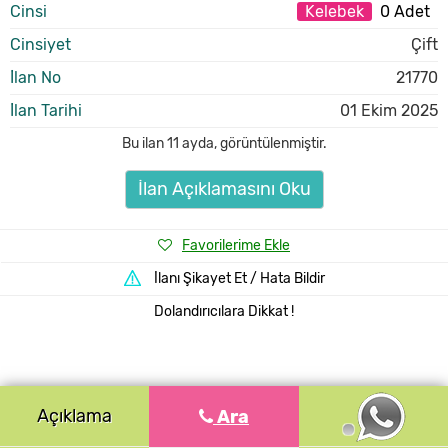
Cinsi
Kelebek
0 Adet
Cinsiyet
Çift
İlan No
21770
İlan Tarihi
01 Ekim 2025
Bu ilan
11 ayda
,
görüntülenmiştir.
İlan Açıklamasını Oku
Favorilerime Ekle
İlanı Şikayet Et / Hata Bildir
Dolandırıcılara Dikkat !
Açıklama
Ara