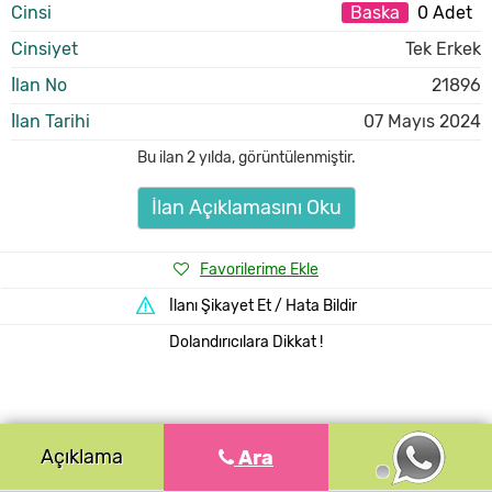
Cinsi
Baska
0 Adet
Cinsiyet
Tek Erkek
İlan No
21896
İlan Tarihi
07 Mayıs 2024
Bu ilan
2 yılda
,
görüntülenmiştir.
İlan Açıklamasını Oku
Favorilerime Ekle
İlanı Şikayet Et / Hata Bildir
Dolandırıcılara Dikkat !
Açıklama
Ara