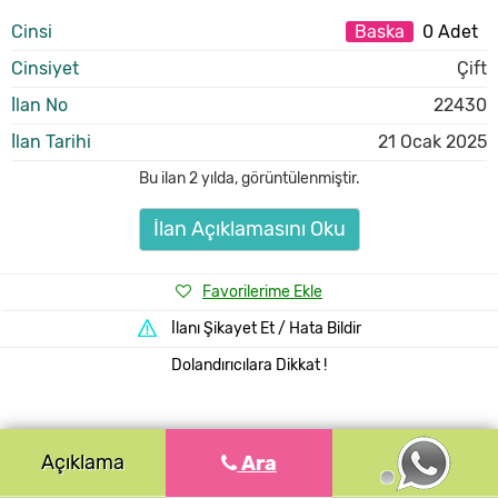
Cinsi
Baska
0 Adet
Cinsiyet
Çift
İlan No
22430
İlan Tarihi
21 Ocak 2025
Bu ilan
2 yılda
,
görüntülenmiştir.
İlan Açıklamasını Oku
Favorilerime Ekle
İlanı Şikayet Et / Hata Bildir
Dolandırıcılara Dikkat !
Açıklama
Ara