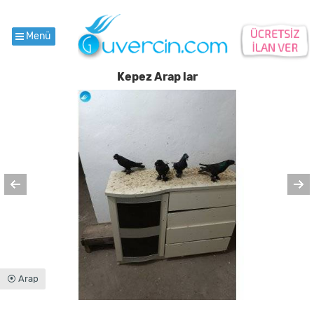
Menü
Kepez Arap lar
⦿ Arap