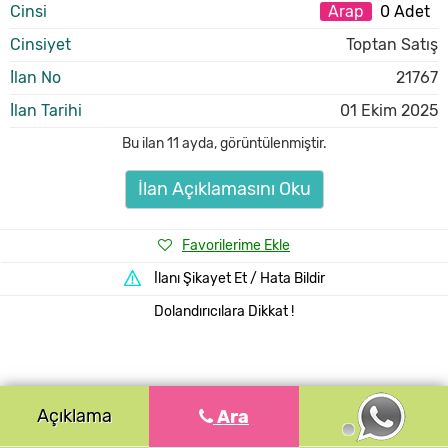
Cinsi
Arap
0 Adet
Cinsiyet
Toptan Satış
İlan No
21767
İlan Tarihi
01 Ekim 2025
Bu ilan
11 ayda
,
görüntülenmiştir.
İlan Açıklamasını Oku
Favorilerime Ekle
İlanı Şikayet Et / Hata Bildir
Dolandırıcılara Dikkat !
Açıklama
Ara