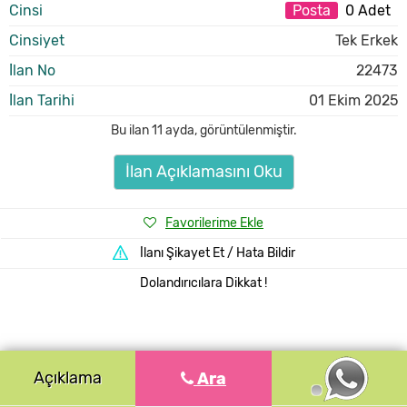
Cinsi
Posta
0 Adet
Cinsiyet
Tek Erkek
İlan No
22473
İlan Tarihi
01 Ekim 2025
Bu ilan
11 ayda
,
görüntülenmiştir.
İlan Açıklamasını Oku
Favorilerime Ekle
İlanı Şikayet Et / Hata Bildir
Dolandırıcılara Dikkat !
Açıklama
Ara