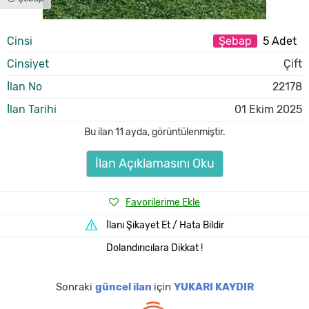
Cinsi
Şebap
5 Adet
Cinsiyet
Çift
İlan No
22178
İlan Tarihi
01 Ekim 2025
Bu ilan
11 ayda
,
görüntülenmiştir.
İlan Açıklamasını Oku
Favorilerime Ekle
İlanı Şikayet Et / Hata Bildir
Dolandırıcılara Dikkat !
Sonraki
güncel ilan
için
YUKARI KAYDIR