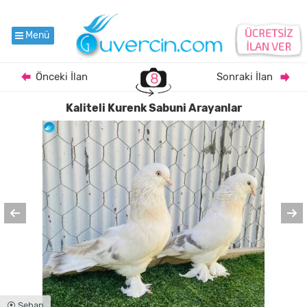
Menü
Önceki İlan
8
Sonraki İlan
Kaliteli Kurenk Sabuni Arayanlar
⦿ Şebap