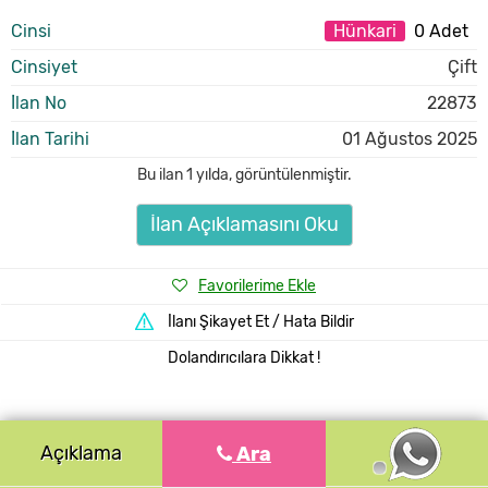
Cinsi
Hünkari
0 Adet
Cinsiyet
Çift
İlan No
22873
İlan Tarihi
01 Ağustos 2025
Bu ilan
1 yılda
,
görüntülenmiştir.
İlan Açıklamasını Oku
Favorilerime Ekle
İlanı Şikayet Et / Hata Bildir
Dolandırıcılara Dikkat !
Açıklama
Ara