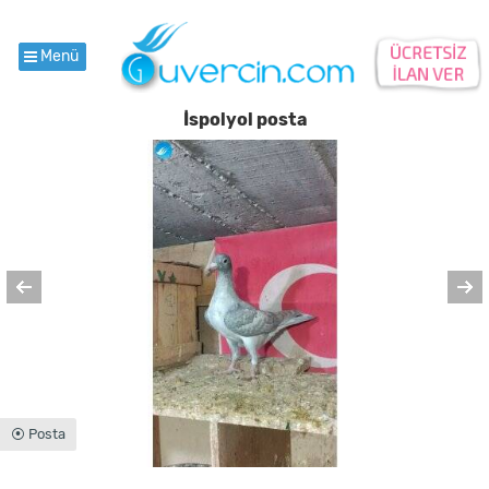
Menü
İspolyol posta
⦿ Posta