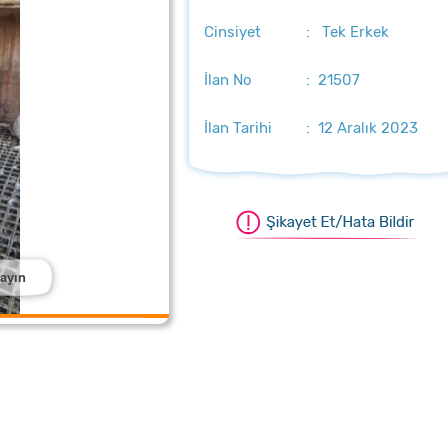
Cinsiyet
: Tek Erkek
İlan No
: 21507
İlan Tarihi
: 12 Aralık 2023
layın
aştırmak için üzerine tıklayın
aştırmak için üzerine tıklayın