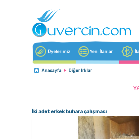
Üyelerimiz
Yeni İlanlar
İl
Anasayfa
Diğer Irklar
Y
İki adet erkek buhara çalışması