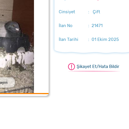
Cinsiyet
: Çift
İlan No
: 21471
İlan Tarihi
: 01 Ekim 2025
layın
aştırmak için üzerine tıklayın