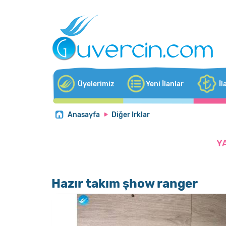
Üyelerimiz
Yeni İlanlar
İl
Anasayfa
Diğer Irklar
Y
Hazır takım şhow ranger