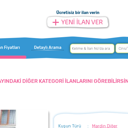
Ücretisiz bir ilan verin
an Fiyatları
Detaylı Arama
AYINDAKİ DİĞER KATEGORİ İLANLARINI GÖREBİLİRSİN
Kuşun Türü
:
Mardin Diğer