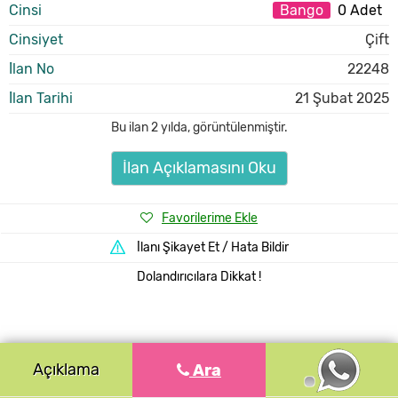
Cinsi
Bango
0 Adet
Cinsiyet
Çift
İlan No
22248
İlan Tarihi
21 Şubat 2025
Bu ilan
2 yılda
,
görüntülenmiştir.
İlan Açıklamasını Oku
Favorilerime Ekle
İlanı Şikayet Et / Hata Bildir
Dolandırıcılara Dikkat !
Açıklama
Ara