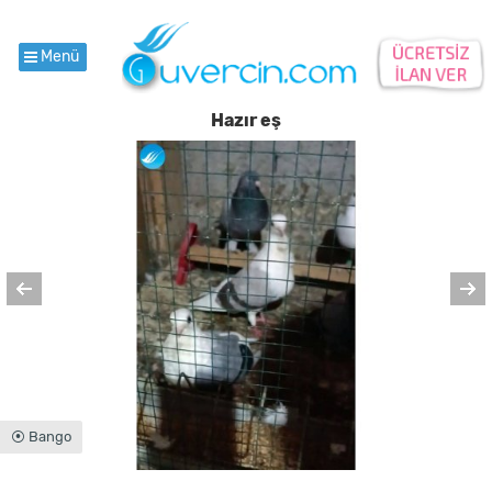
Menü
Hazır eş
⦿ Bango