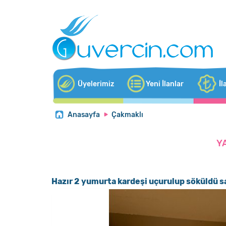
Üyelerimiz
Yeni İlanlar
İl
Anasayfa
Çakmaklı
Y
Hazır 2 yumurta kardeşi uçurulup söküldü sa