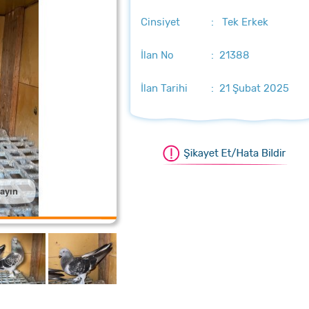
Cinsiyet
: Tek Erkek
İlan No
: 21388
İlan Tarihi
: 21 Şubat 2025
layın
ştırmak için üzerine tıklayın
aştırmak için üzerine tıklayın
aştırmak için üzerine tıklayın
laştırmak için üzerine tıklayın