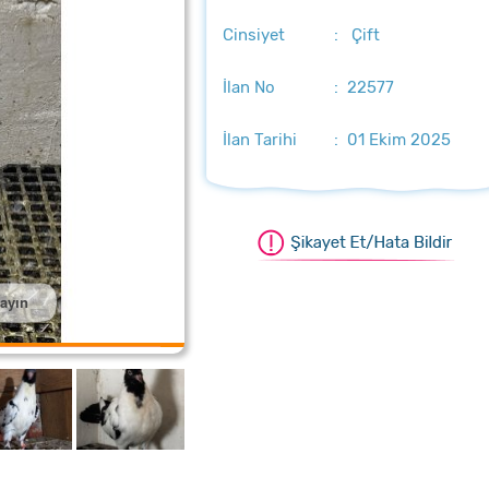
Cinsiyet
: Çift
İlan No
: 22577
İlan Tarihi
: 01 Ekim 2025
layın
ştırmak için üzerine tıklayın
aştırmak için üzerine tıklayın
aştırmak için üzerine tıklayın
laştırmak için üzerine tıklayın