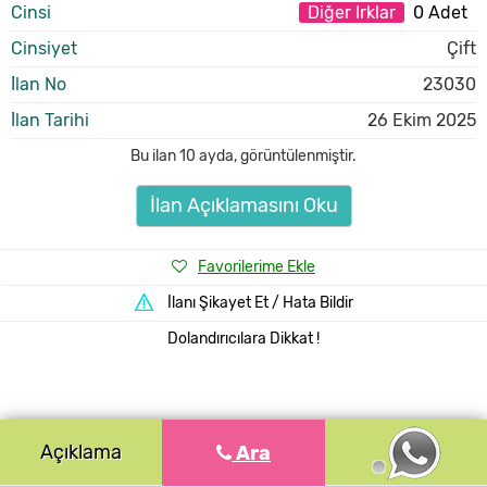
Cinsi
Diğer Irklar
0 Adet
Cinsiyet
Çift
İlan No
23030
İlan Tarihi
26 Ekim 2025
Bu ilan
10 ayda
,
görüntülenmiştir.
İlan Açıklamasını Oku
Favorilerime Ekle
İlanı Şikayet Et / Hata Bildir
Dolandırıcılara Dikkat !
Açıklama
Ara