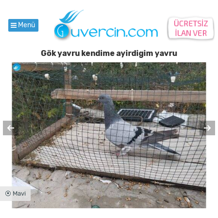
Menü
Gök yavru kendime ayirdigim yavru
⦿ Mavi