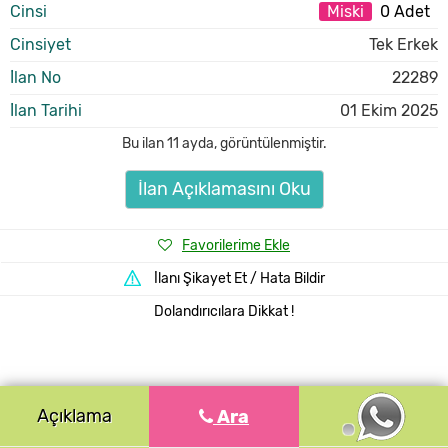
Cinsi
Miski
0 Adet
Cinsiyet
Tek Erkek
İlan No
22289
İlan Tarihi
01 Ekim 2025
Bu ilan
11 ayda
,
görüntülenmiştir.
İlan Açıklamasını Oku
Favorilerime Ekle
İlanı Şikayet Et / Hata Bildir
Dolandırıcılara Dikkat !
Açıklama
Ara