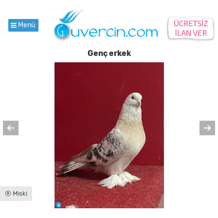
Menü
Genç erkek
⦿ Miski