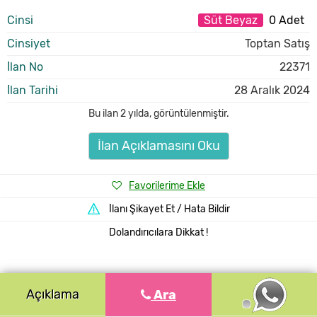
Cinsi
Süt Beyaz
0 Adet
Cinsiyet
Toptan Satış
İlan No
22371
İlan Tarihi
28 Aralık 2024
Bu ilan
2 yılda
,
görüntülenmiştir.
İlan Açıklamasını Oku
Favorilerime Ekle
İlanı Şikayet Et / Hata Bildir
Dolandırıcılara Dikkat !
Açıklama
Ara