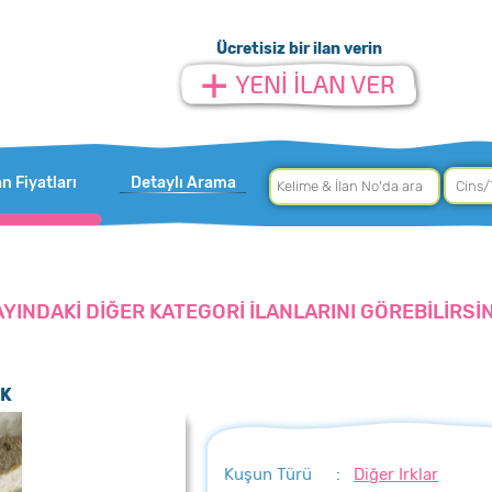
Ücretisiz bir ilan verin
an Fiyatları
Detaylı Arama
AYINDAKİ DİĞER KATEGORİ İLANLARINI GÖREBİLİRSİN
IK
Kuşun Türü
:
Diğer Irklar