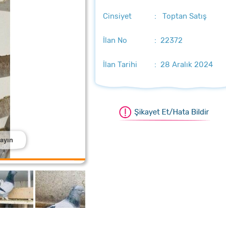
Cinsiyet
: Toptan Satış
İlan No
: 22372
İlan Tarihi
: 28 Aralık 2024
layın
ştırmak için üzerine tıklayın
aştırmak için üzerine tıklayın
aştırmak için üzerine tıklayın
laştırmak için üzerine tıklayın