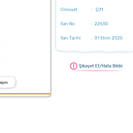
Cinsiyet
: Çift
İlan No
: 22630
İlan Tarihi
: 01 Ekim 2025
layın
aştırmak için üzerine tıklayın
aştırmak için üzerine tıklayın