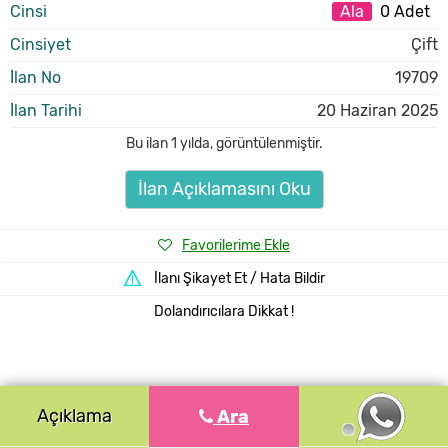
Cinsi
Ala
0 Adet
Cinsiyet
Çift
İlan No
19709
İlan Tarihi
20 Haziran 2025
Bu ilan
1 yılda
,
görüntülenmiştir.
İlan Açıklamasını Oku
Favorilerime Ekle
İlanı Şikayet Et / Hata Bildir
Dolandırıcılara Dikkat !
Açıklama
Ara