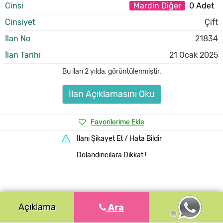
Cinsi
Mardin Diğer
0 Adet
Cinsiyet
Çift
İlan No
21834
İlan Tarihi
21 Ocak 2025
Bu ilan
2 yılda
,
görüntülenmiştir.
İlan Açıklamasını Oku
Favorilerime Ekle
İlanı Şikayet Et / Hata Bildir
Dolandırıcılara Dikkat !
Açıklama
Ara